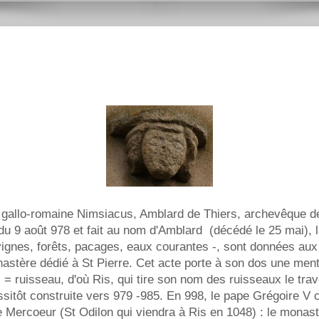
gallo-romaine Nimsiacus, Amblard de Thiers, archevêque de
du 9 août 978 et fait au nom d'Amblard (décédé le 25 mai), 
gnes, forêts, pacages, eaux courantes -, sont données au
nastère dédié à St Pierre. Cet acte porte à son dos une menti
us = ruisseau, d'où Ris, qui tire son nom des ruisseaux le tra
ussitôt construite vers 979 -985. En 998, le pape Grégoire V 
e Mercoeur (St Odilon qui viendra à Ris en 1048) : le monast