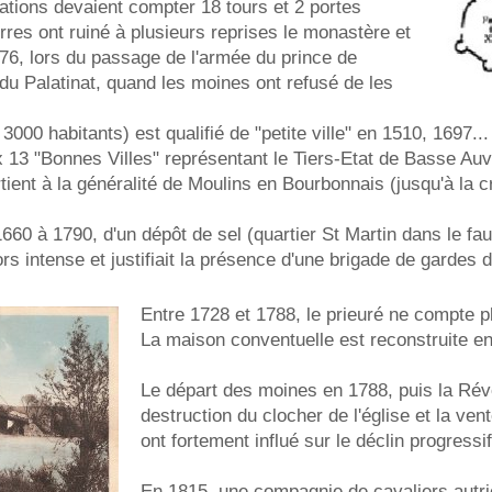
cations devaient compter 18 tours et 2 portes
rres ont ruiné à plusieurs reprises le monastère et
76, lors du passage de l'armée du prince de
u Palatinat, quand les moines ont refusé de les
3000 habitants) est qualifié de "petite ville" en 1510, 1697...
x 13 "Bonnes Villes" représentant le Tiers-Etat de Basse Au
tient à la généralité de Moulins en Bourbonnais (jusqu'à la 
660 à 1790, d'un dépôt de sel (quartier St Martin dans le fa
ors intense et justifiait la présence d'une brigade de gardes 
Entre 1728 et 1788, le prieuré ne compte 
La maison conventuelle est reconstruite en
Le départ des moines en 1788, puis la Révol
destruction du clocher de l'église et la ven
ont fortement influé sur le déclin progressi
En 1815, une compagnie de cavaliers autri