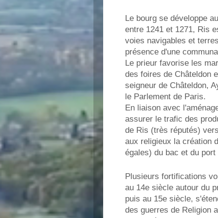
Le bourg se développe au
entre 1241 et 1271, Ris e
voies navigables et terres
présence d'une communaut
Le prieur favorise les marc
des foires de Châteldon en
seigneur de Châteldon, Ay
le Parlement de Paris.
En liaison avec l'aménag
assurer le trafic des produ
de Ris (très réputés) ver
aux religieux la création 
égales) du bac et du port 
Plusieurs fortifications 
au 14e siècle autour du pr
puis au 15e siècle, s'éte
des guerres de Religion a