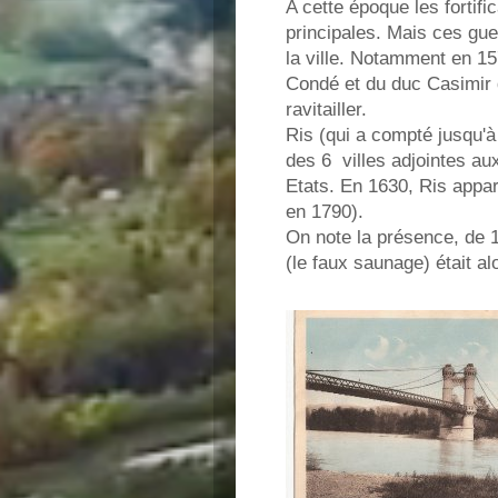
A cette époque les fortifi
principales. Mais ces gue
la ville. Notamment en 15
Condé et du duc Casimir d
ravitailler.
Ris (qui a compté jusqu'à 
des 6 villes adjointes au
Etats. En 1630, Ris appar
en 1790).
On note la présence, de 1
(le faux saunage) était al