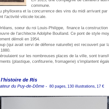
commune.
du phylloxera et la concurrence des vins du midi arrivant par
 l'activité viticole locale.
rléans, soeur du roi Louis-Philippe, finance la constructio
 oeuvre de l'architecte Adolphe Boulland. Ce pont de style m
ement démoli en 1954.
up (qui avait servi de défense naturelle) est recouvert par l
 1880.
déroulaient sur les nombreuses places de la ville, sont trans
ents (plastique, confiturerie, fromagerie) s'implantent égal
l'histoire de Ris
énateur du Puy-de-Dôme -
80 pages, 130 illustrations, 17 €