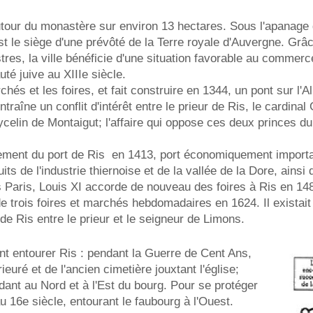
tour du monastère sur environ 13 hectares. Sous l'apanage d
st le siège d'une prévôté de la Terre royale d'Auvergne. Grâc
tres, la ville bénéficie d'une situation favorable au commerce
é juive au XIIIe siècle.
hés et les foires, et fait construire en 1344, un pont sur l'Al
traîne un conflit d'intérêt entre le prieur de Ris, le cardina
celin de Montaigut; l'affaire qui oppose ces deux princes du
ement du port de Ris en 1413, port économiquement importa
its de l'industrie thiernoise et de la vallée de la Dore, ainsi
s Paris, Louis XI accorde de nouveau des foires à Ris en 148
de trois foires et marchés hebdomadaires en 1624. Il existait
de Ris entre le prieur et le seigneur de Limons.
vont entourer Ris : pendant la Guerre de Cent Ans,
ieuré et de l'ancien cimetière jouxtant l'église;
ndant au Nord et à l'Est du bourg. Pour se protéger
u 16e siècle, entourant le faubourg à l'Ouest.