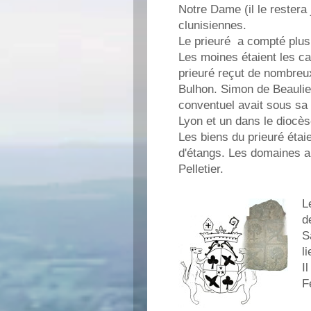
Notre Dame (il le rester
clunisiennes.
Le prieuré a compté plus 
Les moines étaient les ca
prieuré reçut de nombreu
Bulhon. Simon de Beaulieu
conventuel avait sous sa 
Lyon et un dans le diocè
Les biens du prieuré étai
d'étangs. Les domaines a
Pelletier.
L
d
S
l
I
F