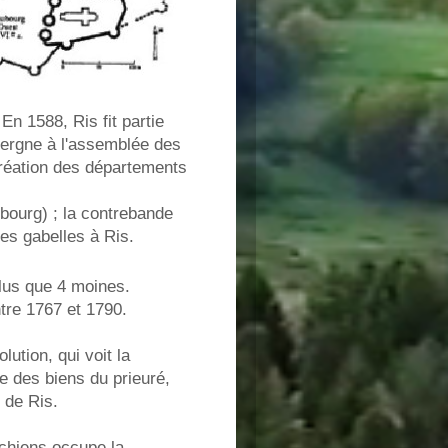
 En 1588, Ris fit partie
vergne à l'assemblée des
création des départements
ubourg) ; la contrebande
des gabelles à Ris.
plus que 4 moines.
tre 1767 et 1790.
ution, qui voit la
te des biens du prieuré,
f de Ris.
chiens occupe la