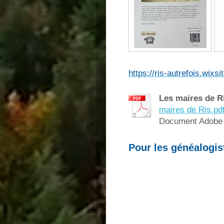
https://ris-autrefois.wixsi
Les maires de R
maires de Ris.pd
Document Adobe 
Pour les généalogist