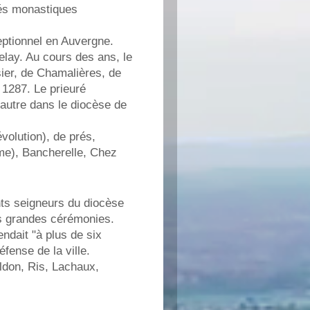
tés monastiques
eptionnel en Auvergne.
elay. Au cours des ans, le
ier, de Chamalières, de
 1287. Le prieuré
 autre dans le diocèse de
volution), de prés,
me), Bancherelle, Chez
nts seigneurs du diocèse
es grandes cérémonies.
ndait "à plus de six
éfense de la ville.
ldon, Ris, Lachaux,