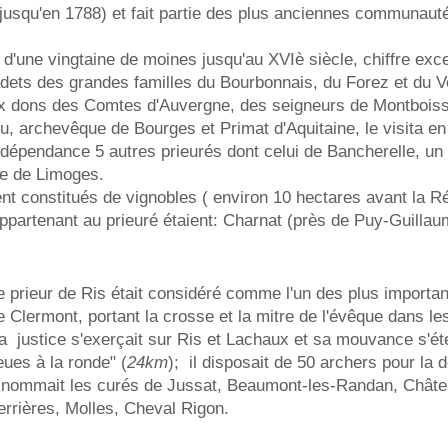
a jusqu'en 1788) et fait partie des plus anciennes communau
d'une vingtaine de moines jusqu'au XVIè siècle, chiffre exc
dets des grandes familles du Bourbonnais, du Forez et du V
x dons des Comtes d'Auvergne, des seigneurs de Montboiss
, archevêque de Bourges et Primat d'Aquitaine, le visita en
dépendance 5 autres prieurés dont celui de Bancherelle, un
se de Limoges.
ent constitués de vignobles ( environ 10 hectares avant la Ré
ppartenant au prieuré étaient: Charnat (près de Puy-Guillau
e prieur de Ris était considéré comme l'un des plus importa
e Clermont, portant la crosse et la mitre de l'évêque dans l
a justice s'exerçait sur Ris et Lachaux et sa mouvance s'éte
ieues à la ronde" (
24km
); il disposait de 50 archers pour la d
l nommait les curés de Jussat, Beaumont-les-Randan, Châte
errières, Molles, Cheval Rigon.