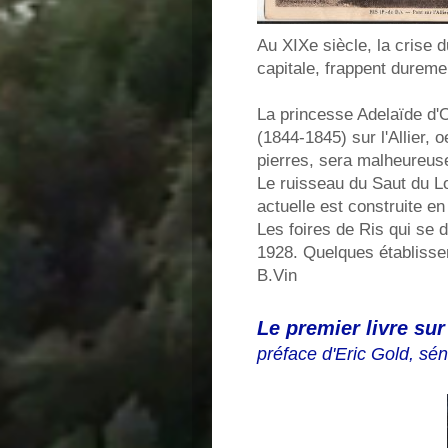
Au XIXe siècle, la crise 
capitale, frappent durement
La princesse Adelaïde d'O
(1844-1845) sur l'Allier,
pierres, sera malheureus
Le ruisseau du Saut du Lo
actuelle est construite en
Les foires de Ris qui se 
1928. Quelques établissem
B.Vin
Le premier livre sur 
préface d'Eric Gold, s