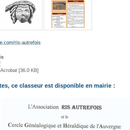
te.com/ris-autrefois
is
f
Acrobat [36.0 KB]
es, ce classeur est disponible en mairie :