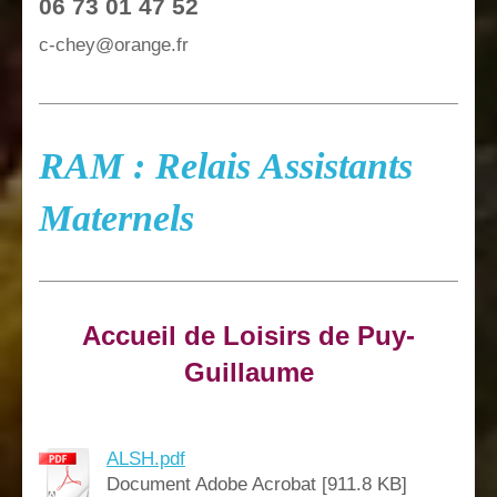
06 73 01 47 52
c-chey
@
orange
.
fr
RAM : Relais Assistants
Maternels
Accueil de Loisirs de Puy-
Guillaume
ALSH.pdf
Document Adobe Acrobat [911.8 KB]