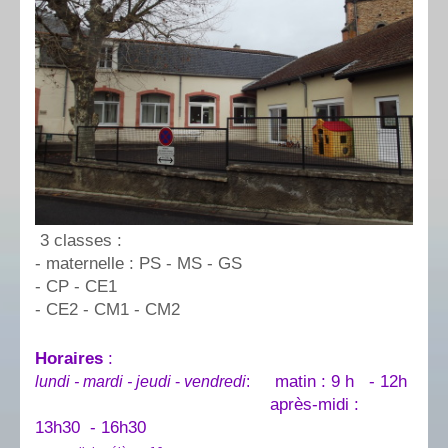
3 classes :
- maternelle : PS - MS - GS
- CP - CE1
- CE2 - CM1 - CM2
Horaires
:
matin : 9 h - 12h
lundi - mardi - jeudi
-
vendredi
:
après-midi :
13h30 - 16h30