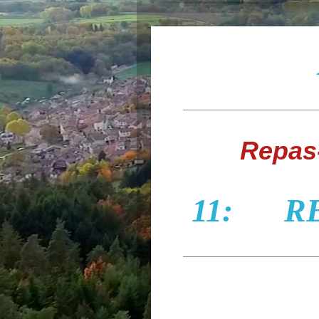
Avr
Repas-
11: RE