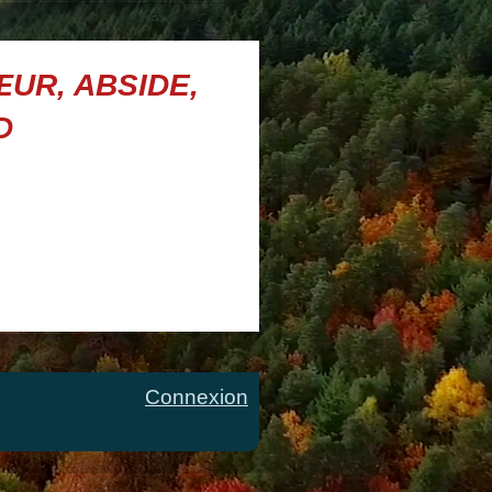
ŒUR, ABSIDE,
UD
Connexion