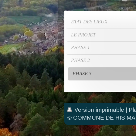
ETAT DES LIEUX
LE PROJET
PHASE 1
PHASE 2
PHASE 3
Version imprimable
|
Pl
© COMMUNE DE RIS MA