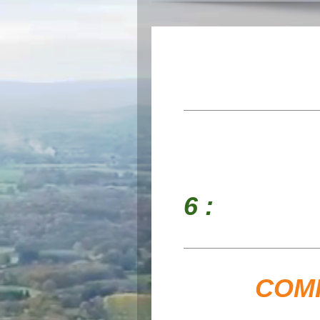
JU
FOOT
6 : B
COMITE 