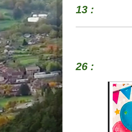
13 : 
AMICA
26 : FÊ